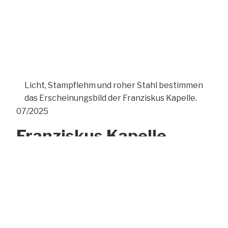
Licht, Stampflehm und roher Stahl bestimmen
das Erscheinungsbild der Franziskus Kapelle.
07/2025
Franziskus Kapelle
Stiftung Haus Lindenhof
Schwäbisch Gmünd
Für die Bewohner der Stiftung Haus
Lindenhof wurde nach einem langen